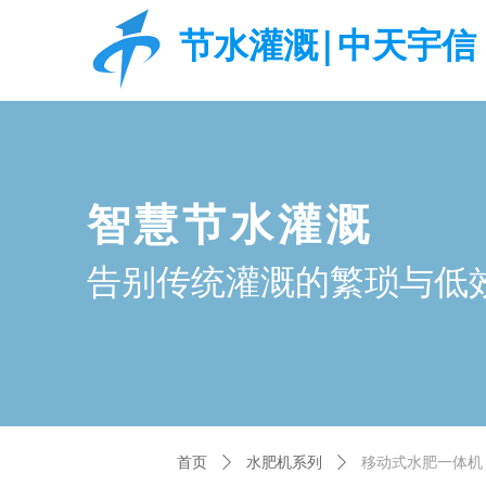
节水灌溉|中天宇信
智慧节水灌溉
告别传统灌溉的繁琐与低
首页
ꄲ
水肥机系列
ꄲ
移动式水肥一体机